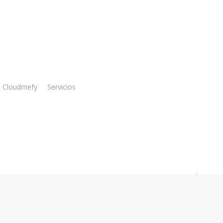
Gest
 Cloudmefy
Servicios
Transformamo
efectivo. En
crucial en c
digital, sim
cumplan con