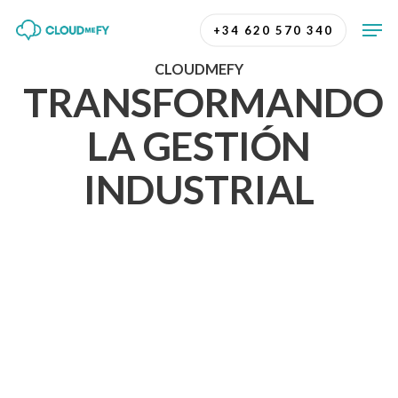
Skip
Men
+34 620 570 340
to
Close
main
CLOUDMEFY
Menu
TRANSFORMANDO
content
LA
GESTIÓN
INDUSTRIAL