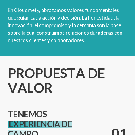
En Cloudmefy, abrazamos valores fundamentales
que guían cada acción y decisión. La honestidad, la
innovación, el compromiso y la cercanía son la base
sobre la cual construimos relaciones duraderas con
nuestros clientes y colaboradores.
P
R
O
P
U
E
S
T
A
D
E
V
A
L
O
R
TENEMOS
EXPERIENCIA DE
0
1
CAMPO.